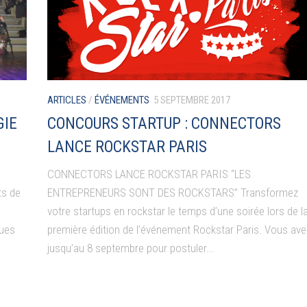
ARTICLES
/
ÉVÉNEMENTS
5 SEPTEMBRE 2017
GIE
CONCOURS STARTUP : CONNECTORS
LANCE ROCKSTAR PARIS
CONNECTORS LANCE ROCKSTAR PARIS “LES
ts de
ENTREPRENEURS SONT DES ROCKSTARS” Transformez
votre startups en rockstar le temps d’une soirée lors de l
ques
première édition de l’événement Rockstar Paris. Vous ave
jusqu’au 8 septembre pour postuler...