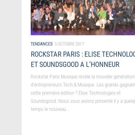
TENDANCES
5 OCTOBRE 2017
ROCKSTAR PARIS : ELISE TECHNOLO
ET SOUNDSGOOD A L’HONNEUR
Rockstar Paris Musique révèle la nouvelle génération
d’entrepreneurs Tech & Musique. Les grands gagnan
cette première édition ? Elise Technologies et
Soundsgood. Nous vous avions présenté il y a quel
temps le nouveau...