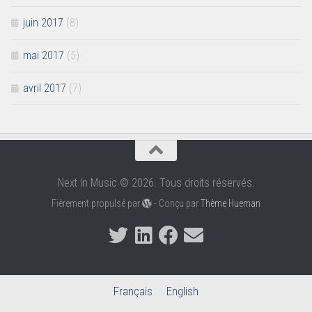
juin 2017
(8)
mai 2017
(5)
avril 2017
(7)
Next In Music © 2026. Tous droits réservés.
Fièrement propulsé par
- Conçu par
Thème Hueman
Français
English