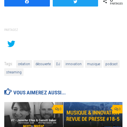
0
Partagez
Tweetez
PARTAGES
PARTAGEZ
Tags:
création
découverte
DJ
innovation
musique
podcast
streaming
VOUS AIMEREZ AUSSI...
0
0