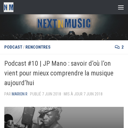
Skip to content
PODCAST
/
RENCONTRES
2
Podcast #10 | JP Mano : savoir d’où l’on
vient pour mieux comprendre la musique
aujourd’hui
PAR
MARION R
· PUBLIÉ
7 JUIN 2018
· MIS À JOUR
7 JUIN 2018