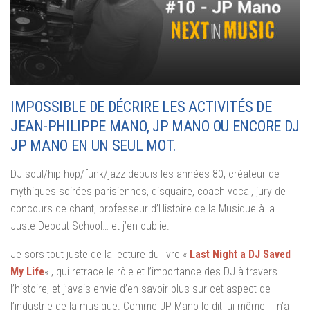
IMPOSSIBLE DE DÉCRIRE LES ACTIVITÉS DE
JEAN-PHILIPPE MANO, JP MANO OU ENCORE DJ
JP MANO EN UN SEUL MOT.
DJ soul/hip-hop/funk/jazz depuis les années 80, créateur de
mythiques soirées parisiennes, disquaire, coach vocal, jury de
concours de chant, professeur d’Histoire de la Musique à la
Juste Debout School… et j’en oublie.
Je sors tout juste de la lecture du livre «
Last Night a DJ Saved
My Life
« , qui retrace le rôle et l’importance des DJ à travers
l’histoire, et j’avais envie d’en savoir plus sur cet aspect de
l’industrie de la musique. Comme JP Mano le dit lui même, il n’a