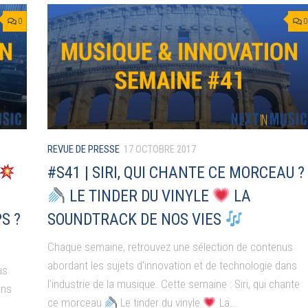
0
0
REVUE DE PRESSE
17 OCTOBRE 2017
#S41 | SIRI, QUI CHANTE CE MORCEAU ?
LE TINDER DU VINYLE
LA
S ?
SOUNDTRACK DE NOS VIES
Chaque semaine, retrouvez une sélection de contenus
abordant les sujets d’innovation et de technologie dans
us
l’industrie de la musique. Cette semaine : Siri, qui chante
ans
ce morceau
Le tinder du vinyle
La...