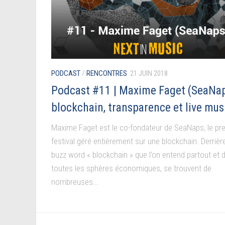
PODCAST
/
RENCONTRES
21 JUIN 2018
Podcast #11 | Maxime Faget (SeaNap
blockchain, transparence et live mus
Maxime Faget est le co-fondateur de SeaNaps, le pr
festival géré entièrement sur une blockchain. Derrièr
buzz word « blockchain » que l’on entend partout et 
toutes les sphères économiques, se trouvent de
nombreuses...