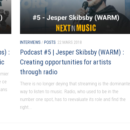
INTERVIEWS
/
POSTS
22 MARS 2018
s) :
Podcast #5 | Jesper Skibsby (WARM) :
ic
Creating opportunities for artists
through radio
emier
e ce
There is no longer deying that streaming is the dominante
dans
way to listen to music. Radio, who used to be in the
number one spot, has to reevaluate its role and find the
right...