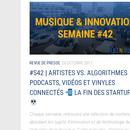
REVUE DE PRESSE
24 OCTOBRE 2017
#S42 | ARTISTES VS. ALGORITHMES
PODCASTS, VIDÉOS ET VINYLES
CONNECTÉS
LA FIN DES STARTUP
Chaque semaine, retrouvez une sélection de conten
abordant les sujets d’innovation et de technologie d
l’industrie de la musique. Cette semaine : Artistes vs.