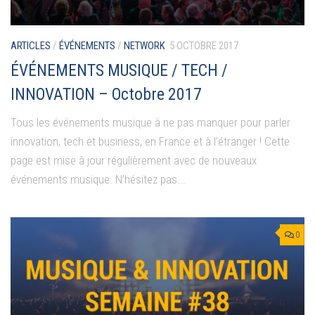
ARTICLES
/
ÉVÉNEMENTS
/
NETWORK
5 OCTOBRE 2017
ÉVÉNEMENTS MUSIQUE / TECH /
INNOVATION – Octobre 2017
Tous les événements musique à ne pas manquer pour parler
innovation, tech et business, en France et à l’étranger ! Cette
page est mise à jour régulièrement avec de nouveaux
événements musique. N’hésitez pas...
0