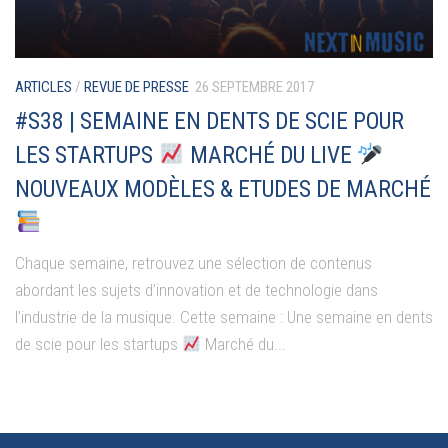
ARTICLES
/
REVUE DE PRESSE
26 SEPTEMBRE 2017
#S38 | SEMAINE EN DENTS DE SCIE POUR
LES STARTUPS
MARCHÉ DU LIVE
NOUVEAUX MODÈLES & ETUDES DE MARCHÉ
Chaque semaine, retrouvez une sélection de contenus
abordant les sujets d’innovation et de technologie dans
l’industrie de la musique. Cette semaine : Une semaine en dents
de scie pour les startups
Marché du...