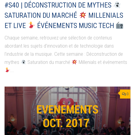
#S40 | DÉCONSTRUCTION DE MYTHES
SATURATION DU MARCHÉ
MILLENIALS
ET LIVE
ÉVÉNEMENTS MUSIC TECH
Chaque semaine, retrouvez une sélection de contenus
abordant les sujets d’innovation et de technologie dans
l’industrie de la musique. Cette semaine : Déconstruction de
mythes
Saturation du marché
Millenials et événements
...
0