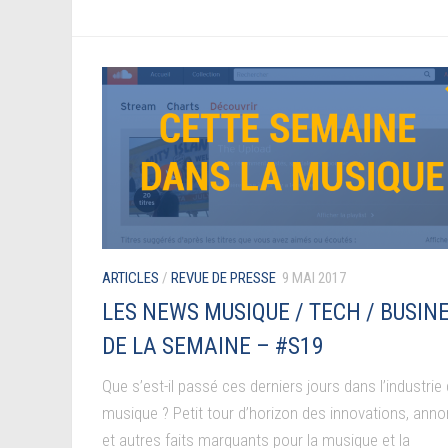
ARTICLES
/
REVUE DE PRESSE
9 MAI 2017
LES NEWS MUSIQUE / TECH / BUSIN
DE LA SEMAINE – #S19
Que s’est-il passé ces derniers jours dans l’industrie 
musique ? Petit tour d’horizon des innovations, ann
et autres faits marquants pour la musique et la