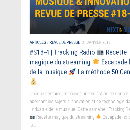
ARTICLES
/
REVUE DE PRESSE
31 JANVIER 2018
#S18-4 | Tracking Radio
Recette
magique du streaming
Escapade 
de la musique
La méthode 50 Cen
Chaque semaine, retrouvez une sélection de conten
abordant les sujets d’innovation et de technologie d
l’industrie de la musique. Cette semaine : Tracking R
Recette magique du streaming
Escapade hor
la...