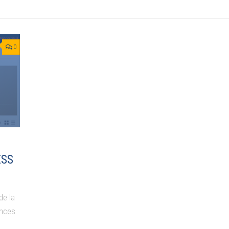
0
ESS
de la
onces