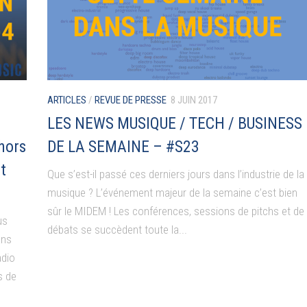
ARTICLES
/
REVUE DE PRESSE
8 JUIN 2017
LES NEWS MUSIQUE / TECH / BUSINESS
hors
DE LA SEMAINE – #S23
t
Que s’est-il passé ces derniers jours dans l’industrie de la
musique ? L’événement majeur de la semaine c’est bien
sûr le MIDEM ! Les conférences, sessions de pitchs et de
us
débats se succèdent toute la...
ans
adio
s de