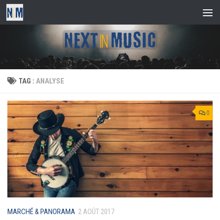
Skip to content
TAG :
ANALYSE
0
MARCHÉ & PANORAMA
2 AOÛT 2017