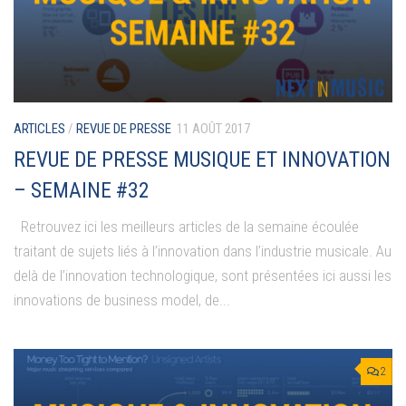
ARTICLES
/
REVUE DE PRESSE
11 AOÛT 2017
REVUE DE PRESSE MUSIQUE ET INNOVATION
– SEMAINE #32
Retrouvez ici les meilleurs articles de la semaine écoulée
traitant de sujets liés à l’innovation dans l’industrie musicale. Au
delà de l’innovation technologique, sont présentées ici aussi les
innovations de business model, de...
2