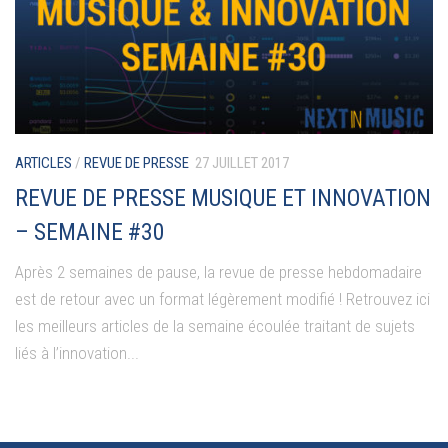
ARTICLES
/
REVUE DE PRESSE
27 JUILLET 2017
REVUE DE PRESSE MUSIQUE ET INNOVATION
– SEMAINE #30
Après 2 semaines de pause, la revue de presse hebdomadaire
est de retour avec un format légèrement modifié ! Retrouvez ici
les meilleurs articles de la semaine écoulée traitant de sujets
liés à l’innovation...