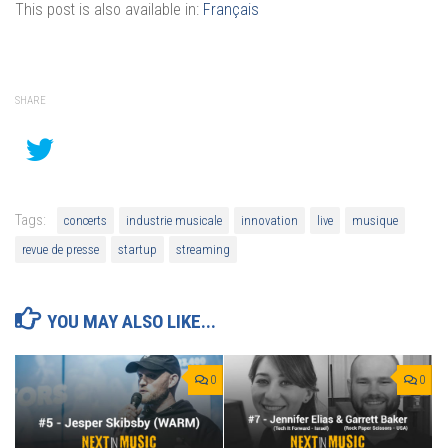
This post is also available in:
Français
SHARE
Tags:
concerts
industrie musicale
innovation
live
musique
revue de presse
startup
streaming
YOU MAY ALSO LIKE...
0
0