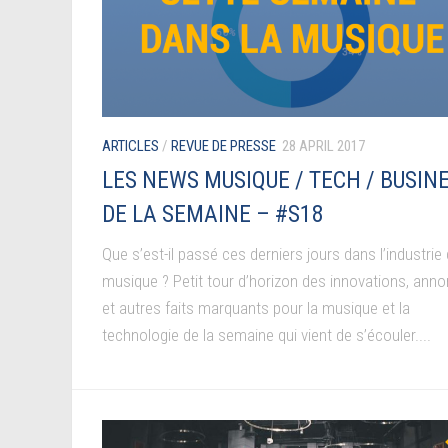
ARTICLES
/
REVUE DE PRESSE
28 APRIL 2017
LES NEWS MUSIQUE / TECH / BUSIN
DE LA SEMAINE – #S18
Que s’est-il passé ces derniers jours dans l’industrie 
musique ? Petit tour d’horizon des innovations, ann
et autres faits marquants pour la musique et la
technologie de la semaine qui vient de s’écouler....