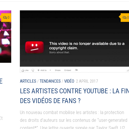
0
0
E
ARTICLES
/
TENDANCES
/
VIDÉO
2 APRIL 2017
LES ARTISTES CONTRE YOUTUBE : LA FI
DES VIDÉOS DE FANS ?
Un nouveau combat mobilise les artistes : la protection
Et
des droits d’auteurs sur les contenus de “user-generated
content*”. Une lettre ouverte signée par Taylor Swift, U2,