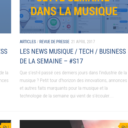
ARTICLES
/
REVUE DE PRESSE
21 APRIL 2017
ESS
LES NEWS MUSIQUE / TECH / BUSINESS
DE LA SEMAINE – #S17
de la
Que s’est-il passé ces derniers jours dans l’industrie de la
onces
musique ? Petit tour d’horizon des innovations, annonces
et autres faits marquants pour la musique et la
technologie de la semaine qui vient de s’écouler....
1
2