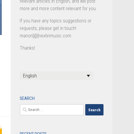
relevant articles in English, and will post
more and more content relevant for you.
If you have any topics suggestions or
requests, please get in touch!
marion[@]nextinmusic.com
Thanks!
English
SEARCH
Search
for: