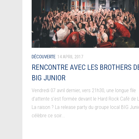
DÉCOUVERTE
14 APRIL 2017
RENCONTRE AVEC LES BROTHERS D
BIG JUNIOR
Vendredi 07 avril dernier, vers 21h30, une longue file
d’attente s’est formée devant le Hard Rock Café de 
La raison ? La release party du groupe local BIG Juni
célèbre ce soir...