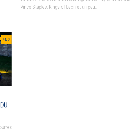
Vince Staples, Kings of Leon et un peu...
0
 DU
pourrez