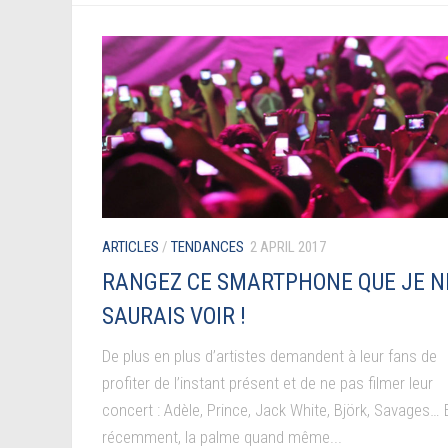
ARTICLES
/
TENDANCES
2 APRIL 2017
RANGEZ CE SMARTPHONE QUE JE N
SAURAIS VOIR !
De plus en plus d’artistes demandent à leur fans de
profiter de l’instant présent et de ne pas filmer leur
concert : Adèle, Prince, Jack White, Björk, Savages… 
récemment, la palme quand même...