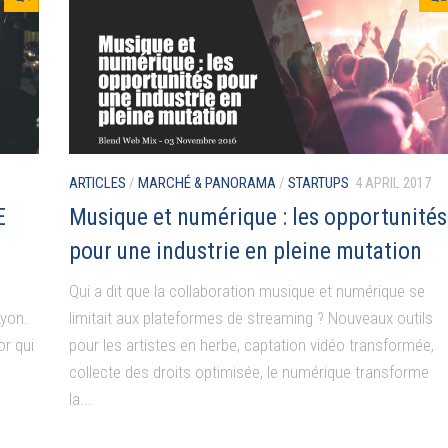
ARTICLES
/
MARCHÉ & PANORAMA
/
STARTUPS
4 APRIL 2017
E
Musique et numérique : les opportunités
pour une industrie en pleine mutation
Qui a dit que la collaboration musique et numérique se
Lyon.
limitait aux plateformes de streaming ? Nouveaux outils
or qui
pour les artistes en herbe, captation vidéo transformée,
collecte des droits optimisée, le numérique transforme
la...