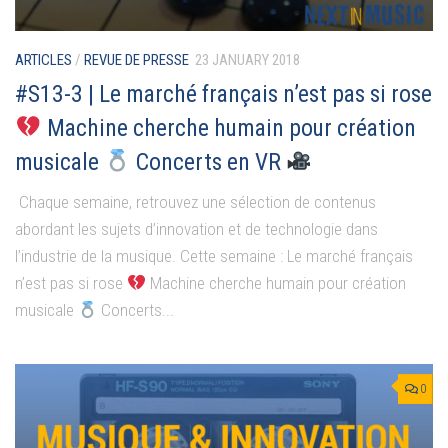
ARTICLES
/
REVUE DE PRESSE
23 JANUARY 2018
#S13-3 | Le marché français n’est pas si rose
Machine cherche humain pour création
musicale
Concerts en VR
Chaque semaine, retrouvez une sélection de contenus
abordant les sujets d’innovation et de technologie dans
l’industrie de la musique. Cette semaine : Le marché français
n’est pas si rose
Machine cherche humain pour création
musicale
Concerts...
0