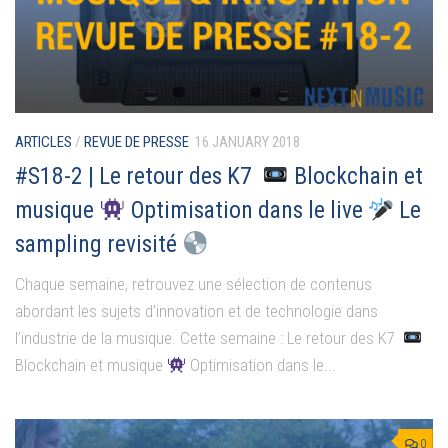
ARTICLES
/
REVUE DE PRESSE
16 JANUARY 2018
#S18-2 | Le retour des K7
Blockchain et
musique
Optimisation dans le live
Le
sampling revisité
Chaque semaine, retrouvez une sélection de contenus
abordant les sujets d’innovation et de technologie dans
l’industrie de la musique. Cette semaine : Le retour des K7
Blockchain et musique
Optimisation dans le...
0