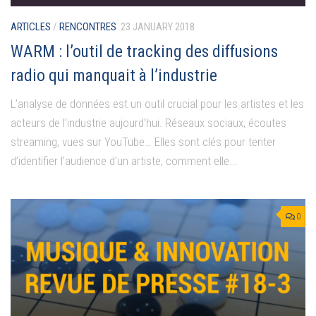
ARTICLES
/
RENCONTRES
23 JANUARY 2018
WARM : l’outil de tracking des diffusions
radio qui manquait à l’industrie
L’analyse de données est un outil crucial pour les artistes et les
acteurs de l’industrie aujourd’hui. Réseaux sociaux, écoutes
streaming, vues sur YouTube… Elles sont clés pour tenter
d’identifier l’audience d’un artiste, comment elle...
0