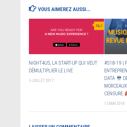
VOUS AIMEREZ AUSSI...
3
NIGHT4US, LA START-UP QUI VEUT
#S18-19 | 
DÉMULTIPLIER LE LIVE
ENTREPRE
DATA
D
5 JUILLET 2017
MORCEAU
CENSURE
15 MAI 2018
LAISSER UN COMMENTAIRE