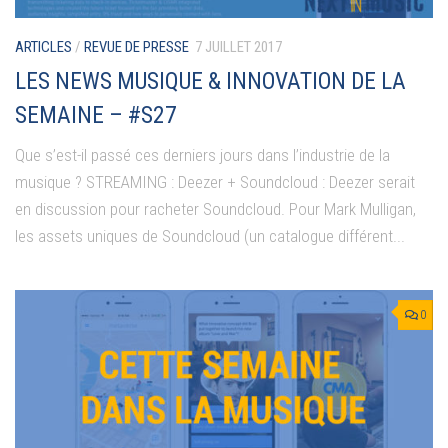
ARTICLES
/
REVUE DE PRESSE
7 JUILLET 2017
LES NEWS MUSIQUE & INNOVATION DE LA
SEMAINE – #S27
Que s’est-il passé ces derniers jours dans l’industrie de la
musique ? STREAMING : Deezer + Soundcloud : Deezer serait
en discussion pour racheter Soundcloud. Pour Mark Mulligan,
les assets uniques de Soundcloud (un catalogue différent...
0