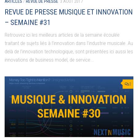
ARTICLES
/
REVUE DE PRESSE
3 AOÛT 2017
REVUE DE PRESSE MUSIQUE ET INNOVATION
– SEMAINE #31
Retrouvez ici les meilleurs articles de la semaine écoulée
traitant de sujets liés à l’innovation dans l’industrie musicale. Au
delà de l’innovation technologique, sont présentées ici aussi les
innovations de business model, de service...
2