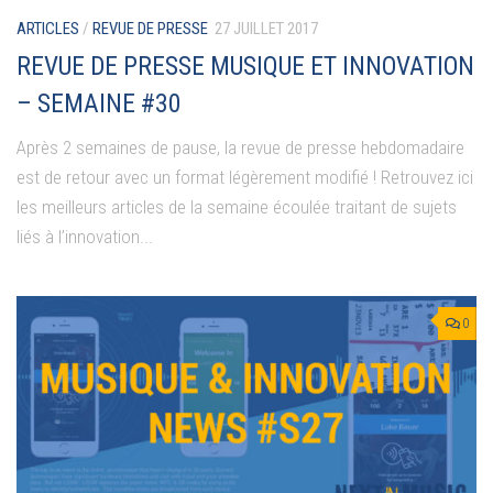
ARTICLES
/
REVUE DE PRESSE
27 JUILLET 2017
REVUE DE PRESSE MUSIQUE ET INNOVATION
– SEMAINE #30
Après 2 semaines de pause, la revue de presse hebdomadaire
est de retour avec un format légèrement modifié ! Retrouvez ici
les meilleurs articles de la semaine écoulée traitant de sujets
liés à l’innovation...
0