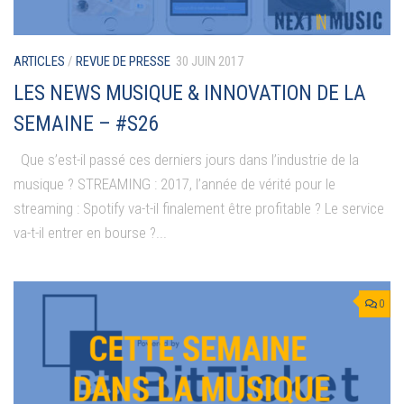
ARTICLES
/
REVUE DE PRESSE
30 JUIN 2017
LES NEWS MUSIQUE & INNOVATION DE LA
SEMAINE – #S26
Que s’est-il passé ces derniers jours dans l’industrie de la
musique ? STREAMING : 2017, l’année de vérité pour le
streaming : Spotify va-t-il finalement être profitable ? Le service
va-t-il entrer en bourse ?...
0