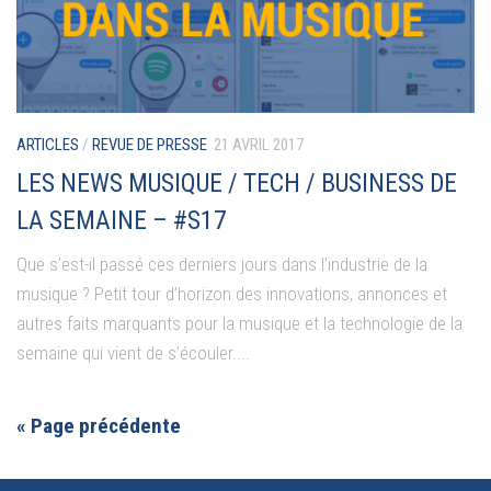
ARTICLES
/
REVUE DE PRESSE
21 AVRIL 2017
LES NEWS MUSIQUE / TECH / BUSINESS DE
LA SEMAINE – #S17
Que s’est-il passé ces derniers jours dans l’industrie de la
musique ? Petit tour d’horizon des innovations, annonces et
autres faits marquants pour la musique et la technologie de la
semaine qui vient de s’écouler....
« Page précédente