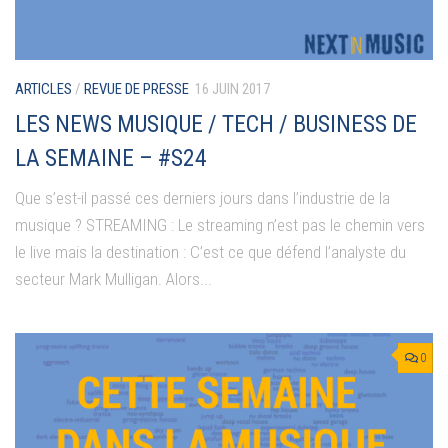
ARTICLES
/
REVUE DE PRESSE
16 JUIN 2017
LES NEWS MUSIQUE / TECH / BUSINESS DE
LA SEMAINE – #S24
Que s’est-il passé ces derniers jours dans l’industrie de la
musique ? STREAMING : Le streaming n’est pas le chemin vers
le live mais la destination : C’est ce que défend l’analyste du
secteur Mark Mulligan. Alors...
0